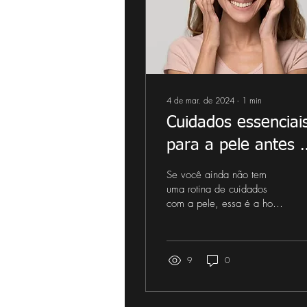
4 de mar. de 2024
∙
1
min
Cuidados essenciai
para a pele antes 
casamento
Se você ainda não tem
uma rotina de cuidados
com a pele, essa é a hora
para começar a ter uma.
Afinal o dia do casamento
é único e você...
9
0