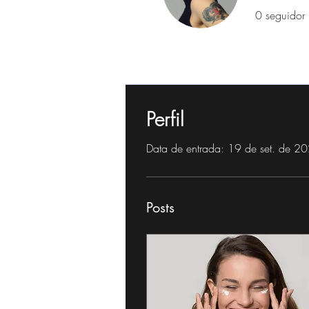
0
seguidor
Profile
Perfil
Data de entrada: 19 de set. de 2
Posts